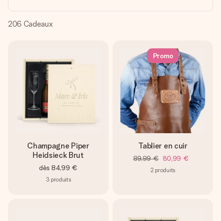
Créez quelque chose d’unique en quelques étapes – avec
son prénom, votre photo ou un message qui touche le cœur.
Sans complications, juste tout l’amour pour le moment idéal.
206
Cadeaux
Promo
Champagne Piper
Tablier en cuir
Heidsieck Brut
89,99 €
80,99 €
dès
84,99 €
2
produits
3
produits