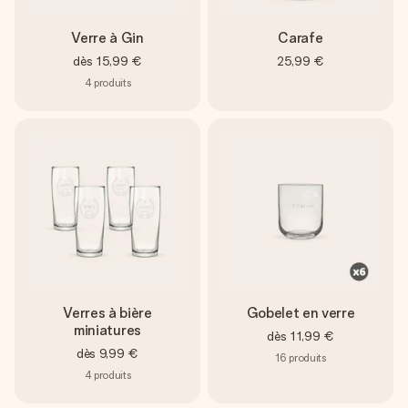
Verre à Gin
Carafe
dès
15,99 €
25,99 €
4
produits
Verres à bière
Gobelet en verre
miniatures
dès
11,99 €
dès
9,99 €
16
produits
4
produits