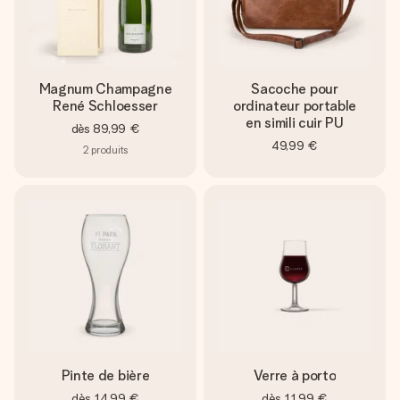
Magnum Champagne
Sacoche pour
René Schloesser
ordinateur portable
en simili cuir PU
dès
89,99 €
49,99 €
2
produits
Pinte de bière
Verre à porto
dès
14,99 €
dès
11,99 €