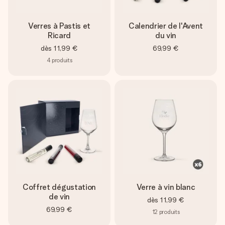
Verres à Pastis et
Calendrier de l'Avent
Ricard
du vin
dès
11,99 €
69,99 €
4
produits
Coffret dégustation
Verre à vin blanc
de vin
dès
11,99 €
69,99 €
12
produits