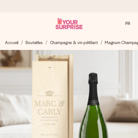
FR
Commandé ce jour, expédié sous 24h
Accueil
Bouteilles
Champagne & vin pétillant
Magnum Champagn
Nous préparons votre cadeau avec attention et l’envoyons
en un éclair – pour que vous puissiez l’offrir au bon moment,
quand cela compte le plus.
4,8 (sur la base de +15 000 avis)
Nos cadeaux sont appréciés. Les clients nous attribuent
une note de 4,8 sur Google Reviews (total de tous les
pays où nous sommes présents).
Carte de vœux gratuite