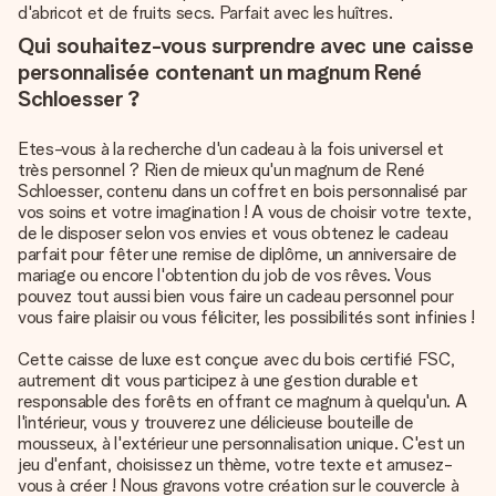
d'abricot et de fruits secs. Parfait avec les huîtres.
Qui souhaitez-vous surprendre avec une caisse
personnalisée contenant un magnum René
Schloesser ?
Etes-vous à la recherche d'un cadeau à la fois universel et
très personnel ? Rien de mieux qu'un magnum de René
Schloesser, contenu dans un coffret en bois personnalisé par
vos soins et votre imagination ! A vous de choisir votre texte,
de le disposer selon vos envies et vous obtenez le cadeau
parfait pour fêter une remise de diplôme, un anniversaire de
mariage ou encore l'obtention du job de vos rêves. Vous
pouvez tout aussi bien vous faire un cadeau personnel pour
vous faire plaisir ou vous féliciter, les possibilités sont infinies !
Cette caisse de luxe est conçue avec du bois certifié FSC,
autrement dit vous participez à une gestion durable et
responsable des forêts en offrant ce magnum à quelqu'un. A
l'intérieur, vous y trouverez une délicieuse bouteille de
mousseux, à l'extérieur une personnalisation unique. C'est un
jeu d'enfant, choisissez un thème, votre texte et amusez-
vous à créer ! Nous gravons votre création sur le couvercle à