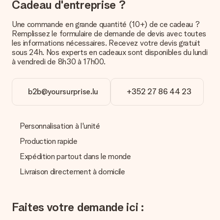
Il n’est, en ce moment, pas possible de choisir une date
Cadeau d'entreprise ?
précise pour votre cadeau.
Une commande en grande quantité (10+) de ce cadeau ?
Quel est le délai de livraison ? Quand est-ce que mon
Remplissez le formulaire de demande de devis avec toutes
cadeau sera livré ?
les informations nécessaires. Recevez votre devis gratuit
Le délai de livraison est indiqué sur la page du produit choisi.
sous 24h. Nos experts en cadeaux sont disponibles du lundi
à vendredi de 8h30 à 17h00.
Quelles sont les options de livraison ?
Pour l’instant, il n’est pas (encore) possible de choisir une
option de livraison. Le cadeau commandé vous est envoyé par
b2b@yoursurprise.lu
+352 27 86 44 23
la poste ou par transporteur. Si vous voulez savoir de quelle
manière votre paquet vous sera livré, merci de bien vouloir
contacter notre service client.
Personnalisation à l'unité
Paiement
Production rapide
Comment puis-je régler ma commande ?
Expédition partout dans le monde
Nous proposons les formes de paiement suivantes : Paypal,
carte bancaire ou par virement bancaire. Comptez un délai de
Livraison directement à domicile
3 jours supplémentaires pour la livraison de votre cadeau en
cas de paiement par virement bancaire.
Réception du cadeau
Faites votre demande ici :
Que puis-je faire si le cadeau ne me convient pas tout à