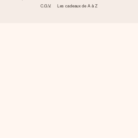
C.G.V.
Les cadeaux de A à Z