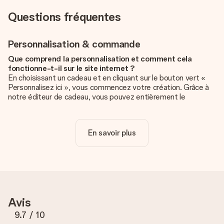
Questions fréquentes
Personnalisation & commande
Que comprend la personnalisation et comment cela
fonctionne-t-il sur le site internet ?
En choisissant un cadeau et en cliquant sur le bouton vert «
Personnalisez ici », vous commencez votre création. Grâce à
notre éditeur de cadeau, vous pouvez entièrement le
personnaliser à souhait en y ajoutant vos photos et/ou texte.
Vous pouvez même, si vous le désirez, choisir un design
unique pour ajouter une touche finale à votre cadeau.
En savoir plus
La personnalisation est-elle comprise dans le prix ?
Le prix affiché sur le site internet comprend la
personnalisation de votre cadeau. Bien plus simple ainsi !
Comment savoir si ma photo est de qualité suffisante ?
Nous voulons nous assurer que tu es entièrement satisfait de
Avis
ton cadeau. C'est pourquoi il est important d'utiliser des
photos de haute qualité. Si tu n'es pas sûr de la qualité de ton
9.7
/ 10
image, contacte notre équipe du service clientèle et joins ta