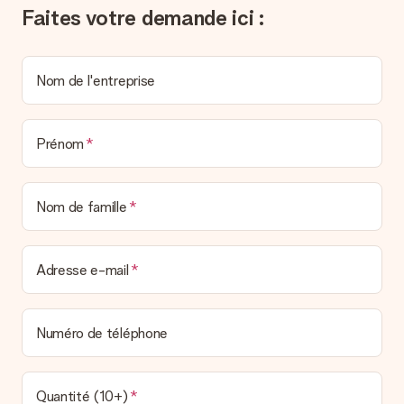
Faites votre demande ici :
envoyer directement le cadeau à l’heureux destinataire, pour
un véritable effet surprise !
Nom de l'entreprise
Prénom
Nom de famille
Adresse e-mail
Numéro de téléphone
Quantité (10+)