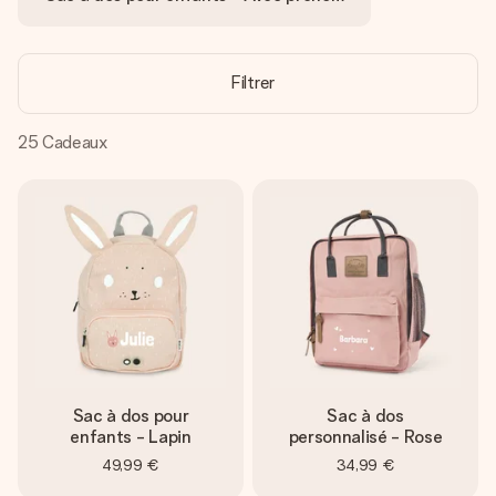
Créez quelque chose d’unique en quelques étapes – avec
son prénom, votre photo ou un message qui touche le cœur.
Sans complications, juste tout l’amour pour le moment idéal.
Filtrer
25
Cadeaux
Sac à dos pour
Sac à dos
enfants - Lapin
personnalisé - Rose
49,99 €
34,99 €