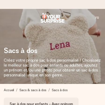
FR
Commandé ce jour, expédié sous 24h
Nous préparons votre cadeau avec attention et l’envoyons
en un éclair – pour que vous puissiez l’offrir au bon moment,
quand cela compte le plus.
Sacs à dos
Créez votre propre sac à dos personnalisé ! Choisissez
4,8 (sur la base de +15 000 avis)
le meilleur sac à dos pour enfants ou adultes, ajoutez
Nos cadeaux sont appréciés. Les clients nous attribuent
un prénom et/ou une photo pour obtenir un sac à dos
une note de 4,8 sur Google Reviews (total de tous les
personnalisé unique en son genre.
pays où nous sommes présents).
Accueil
Sacs & sacs à dos
Sacs à dos
Carte de vœux gratuite
Sac à dos pour enfants - Avec prénom