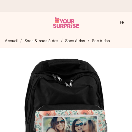
FR
Commandé ce jour, expédié sous 24h
Accueil
Sacs & sacs à dos
Sacs à dos
Sac à dos
Nous préparons votre cadeau avec attention et l’envoyons
en un éclair – pour que vous puissiez l’offrir au bon moment,
quand cela compte le plus.
4,8 (sur la base de +15 000 avis)
Nos cadeaux sont appréciés. Les clients nous attribuent
une note de 4,8 sur Google Reviews (total de tous les
pays où nous sommes présents).
Carte de vœux gratuite