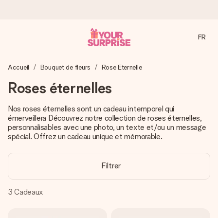
FR
Commandé ce jour, expédié sous 24h
Accueil
Bouquet de fleurs
Rose Eternelle
Nous préparons votre cadeau avec attention et l’envoyons
en un éclair – pour que vous puissiez l’offrir au bon moment,
Roses éternelles
quand cela compte le plus.
Nos roses éternelles sont un cadeau intemporel qui
émerveillera Découvrez notre collection de roses éternelles,
personnalisables avec une photo, un texte et/ou un message
4,8 (sur la base de +15 000 avis)
spécial. Offrez un cadeau unique et mémorable.
Nos cadeaux sont appréciés. Les clients nous attribuent
une note de 4,8 sur Google Reviews (total de tous les
pays où nous sommes présents).
Filtrer
3
Cadeaux
Carte de vœux gratuite