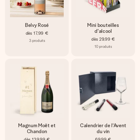
Belvy Rosé
Mini bouteilles
d'alcool
dès
17,99 €
dès
29,99 €
3
produits
10
produits
Magnum Moët et
Calendrier de l'Avent
Chandon
du vin
dès
139,99 €
69,99 €