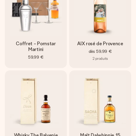
Coffret - Pornstar
AIX rosé de Provence
Martini
dès
59,99 €
59,99 €
2
produits
Whisky The Balvenie
Malt Dalwhinnie 15