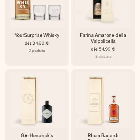
YourSurprise Whisky
Farina Amarone della
Valpolicella
dès
34,99 €
dès
54,99 €
2
produits
3
produits
Gin Hendrick's
Rhum Bacardi