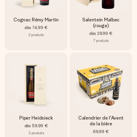
Cognac Rémy Martin
Salentein Malbec
(rouge)
dès
74,99 €
dès
29,99 €
2
produits
7
produits
Piper Heidsieck
Calendrier de l'Avent
de la bière
dès
59,99 €
69,99 €
3
produits