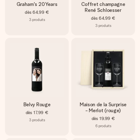
Graham's 20 Years
Coffret champagne
René Schloesser
dès
64,99 €
dès
64,99 €
3
produits
3
produits
Belvy Rouge
Maison de la Surprise
- Merlot (rouge)
dès
17,99 €
dès
19,99 €
3
produits
6
produits