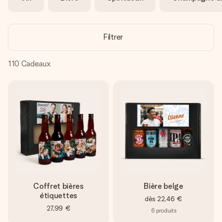
Créez quelque chose d’unique en quelques étapes – avec
son prénom, votre photo ou un message qui touche le cœur.
Sans complications, juste tout l’amour pour le moment idéal.
Filtrer
110
Cadeaux
Coffret bières
Bière belge
étiquettes
dès
22,46 €
27,99 €
6
produits