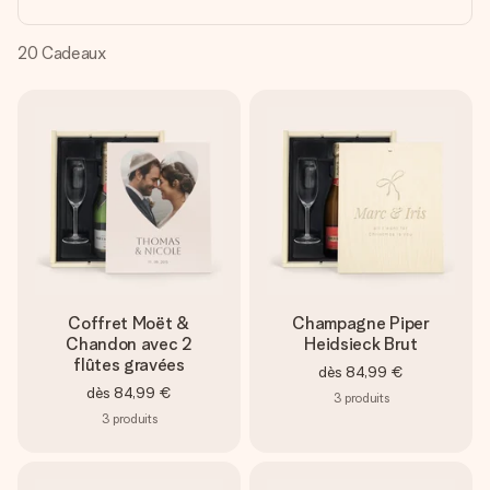
Créez quelque chose d’unique en quelques étapes – avec
son prénom, votre photo ou un message qui touche le cœur.
Sans complications, juste tout l’amour pour le moment idéal.
20
Cadeaux
Coffret Moët &
Champagne Piper
Chandon avec 2
Heidsieck Brut
flûtes gravées
dès
84,99 €
dès
84,99 €
3
produits
3
produits