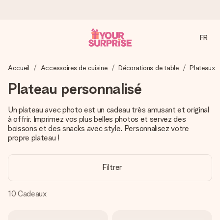
FR
Commandé ce jour, expédié sous 24h
Accueil
Accessoires de cuisine
Décorations de table
Plateaux
Nous préparons votre cadeau avec attention et l’envoyons
en un éclair – pour que vous puissiez l’offrir au bon moment,
Plateau personnalisé
quand cela compte le plus.
Un plateau avec photo est un cadeau très amusant et original
à offrir. Imprimez vos plus belles photos et servez des
boissons et des snacks avec style. Personnalisez votre
4,8 (sur la base de +15 000 avis)
propre plateau !
Nos cadeaux sont appréciés. Les clients nous attribuent
une note de 4,8 sur Google Reviews (total de tous les
pays où nous sommes présents).
Filtrer
10
Cadeaux
Carte de vœux gratuite