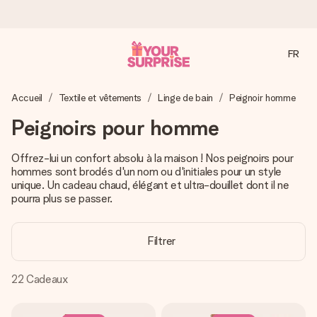
FR
Commandé ce jour, expédié sous 24h
Accueil
Textile et vêtements
Linge de bain
Peignoir homme
Nous préparons votre cadeau avec attention et l’envoyons
en un éclair – pour que vous puissiez l’offrir au bon moment,
Peignoirs pour homme
quand cela compte le plus.
Offrez-lui un confort absolu à la maison ! Nos peignoirs pour
hommes sont brodés d'un nom ou d'initiales pour un style
unique. Un cadeau chaud, élégant et ultra-douillet dont il ne
4,8 (sur la base de +15 000 avis)
pourra plus se passer.
Nos cadeaux sont appréciés. Les clients nous attribuent
une note de 4,8 sur Google Reviews (total de tous les
pays où nous sommes présents).
Filtrer
22
Cadeaux
Carte de vœux gratuite