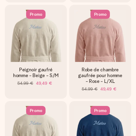
Promo
Promo
Peignoir gaufré
Robe de chambre
homme - Beige - S/M
gaufrée pour homme
- Rose - L/XL
54,99 €
49,49 €
54,99 €
49,49 €
Promo
Promo