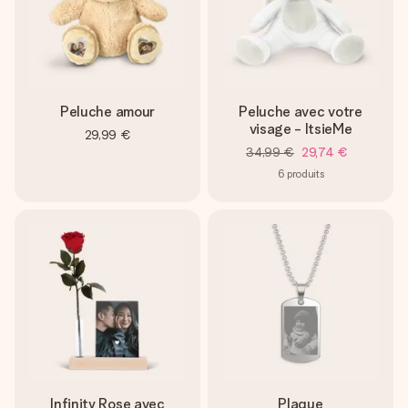
Peluche amour
Peluche avec votre
visage - ItsieMe
29,99 €
34,99 €
29,74 €
6
produits
Infinity Rose avec
Plaque