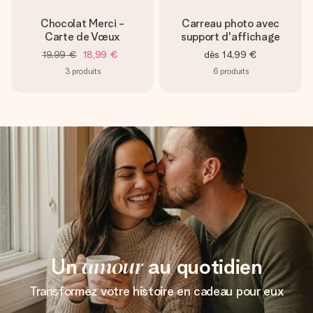
Chocolat Merci -
Carreau photo avec
Carte de Vœux
support d'affichage
19,99 €
18,99 €
dès
14,99 €
3
produits
6
produits
Un
amour
au quotidien
Transformez votre histoire en cadeau pour eux