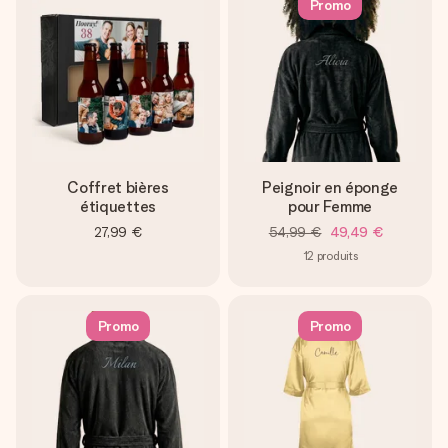
Promo
Coffret bières
Peignoir en éponge
étiquettes
pour Femme
27,99 €
54,99 €
49,49 €
12
produits
Promo
Promo