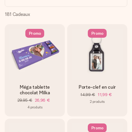
Créez quelque chose d’unique en quelques étapes – avec
son prénom, votre photo ou un message qui touche le cœur.
Sans complications, juste tout l’amour pour le moment idéal.
181
Cadeaux
Promo
Promo
Méga tablette
Porte-clef en cuir
chocolat Milka
14,99 €
11,99 €
29,95 €
26,96 €
2
produits
4
produits
Promo