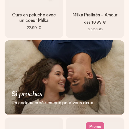
Ours en peluche avec
Milka Pralinés - Amour
un coeur Milka
dès
10,99 €
22,99 €
5
produits
Si
proches
Un cadeau créé rien que pour vous deux
Promo