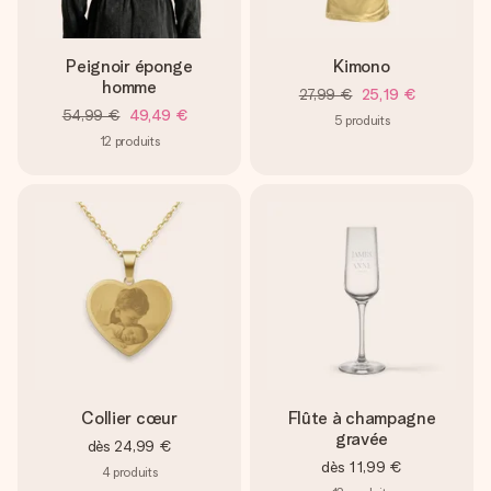
Peignoir éponge
Kimono
homme
27,99 €
25,19 €
54,99 €
49,49 €
5
produits
12
produits
Collier cœur
Flûte à champagne
gravée
dès
24,99 €
dès
11,99 €
4
produits