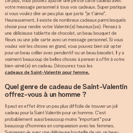
De plus, vous pouvez ajouter une petite carte cadeau avec
votre message personnel à tous vos cadeaux. Super pratique
si vous voulez dire un peu plus que juste "je t'aime".
Heureusement, il existe de nombreux cadeaux parmi lesquels
choisir pour rendre votre Valentin(e) heureux(se). Pensez à
une délicieuse tablette de chocolat, un beau bouquet de
fleurs ou une jolie carte avec un message personnel. Si vous
voulez voir les choses en grand, vous pouvez bien sûr opter
pour un beau collier avec pendentif ou un beau bracelet. Il y a
vraiment beaucoup de belles choses à penser à offrir à votre
bien-aimé(e) en cadeau. Découvrez tous les
cadeaux de Saint-Valentin pour femme.
Quel genre de cadeau de Saint-Valentin
offrez-vous à un homme ?
Il peut en effet être un peu plus difficile de trouver un joli
cadeau pour la Saint Valentin pour un homme. C'est
probablement aussi beaucoup moins "important" pour
beaucoup d'hommes en comparaison avec les femmes.
Surprenez-le avec une délicieuse bouteille de vin, un beau