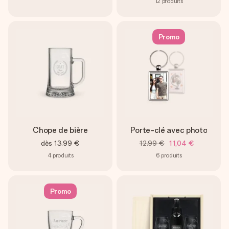
12
produits
Promo
Chope de bière
Porte-clé avec photo
dès
13,99 €
12,99 €
11,04 €
4
produits
6
produits
Promo