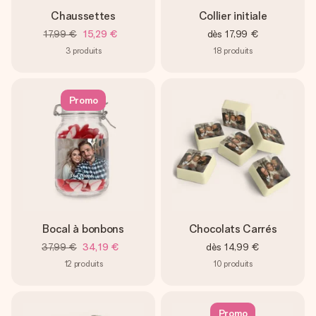
Chaussettes
Collier initiale
17,99 €
15,29 €
dès
17,99 €
3
produits
18
produits
Promo
Bocal à bonbons
Chocolats Carrés
37,99 €
34,19 €
dès
14,99 €
12
produits
10
produits
Promo