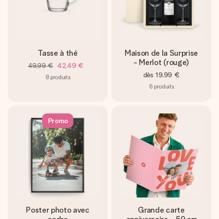
Tasse à thé
Maison de la Surprise
- Merlot (rouge)
49,99 €
42,49 €
dès
19,99 €
8
produits
6
produits
Promo
Poster photo avec
Grande carte