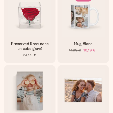
Preserved Rose dans
Mug Blanc
un cube gravé
11,99 €
10,19 €
34,99 €