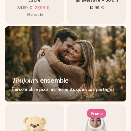
cadre
anniversaire - 50 cm
39,99 €
37,99 €
14,99 €
14
produits
Toujours
ensemble
Personnalisé pour les moments que vous partagez
Promo