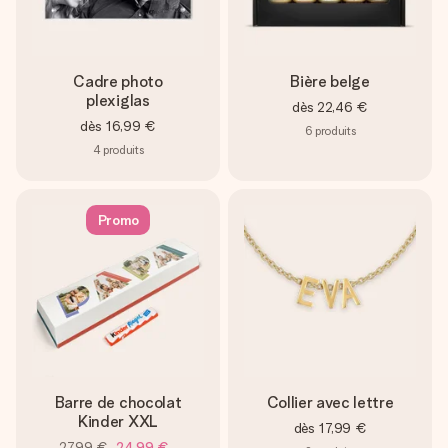
Cadre photo
Bière belge
plexiglas
dès
22,46 €
dès
16,99 €
6
produits
4
produits
Promo
Barre de chocolat
Collier avec lettre
Kinder XXL
dès
17,99 €
27,99 €
24,99 €