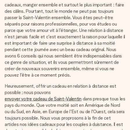
Créez quelque chose d’unique en quelques étapes – avec
cadeaux, manger ensemble et surtout le plus important : faire
son prénom, votre photo ou un message qui touche le cœur.
des câlins. Pourtant, tout le monde ne peut pas toujours
Sans complications, juste tout l’amour pour le moment idéal.
passer la Saint-Valentin ensemble. Vous êtes peut-être
séparés pour raisons professionnelles, pour vos études ou
parce que votre amour vit à l'étranger. Une relation à distance
n'est jamais facile et c'est exactement la raison pour laquelle il
est important de faire une surprise à distance à sa moitié
pendant cette journée avec un beau cadeau original. Nous
avons 6 conseils qui nous semblent être indispensables dans
ce genre de situation, et ils vous permettront sûrement de
créer de nouveaux souvenirs ensemble, même si vous ne
pouvez l'être à ce moment précis.
Heureusement, offrir un cadeau en relation à distance est
possible ; nous pouvons
envoyer votre cadeau de Saint-Valentin
dans presque tous les
pays du monde. Que votre moitié soit en Amérique de Nord
ou du Sud, en Asie, en Europe de l'Est ou de l'Ouest, cela sera
toujours possible. Nous vous proprosons à la fin de cet
articles nos idées cadeaux pour les couples à duistance. Il est