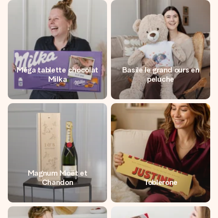
Méga tablette chocolat
Basile le grand ours en
Milka
peluche
Magnum Moët et
Chandon
Toblerone