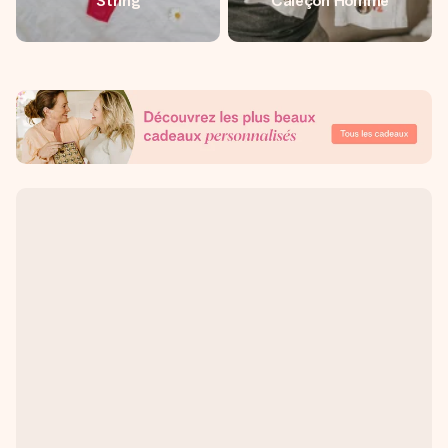
String
Caleçon Homme