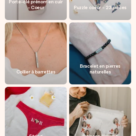
Porte-clé prénom en cuir
- Coeur
Puzzle coeur - 23 pièces
Bracelet en pierres
Collier à barrettes
naturelles