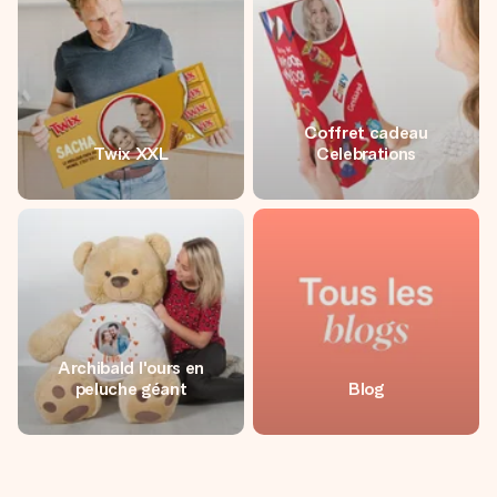
Coffret cadeau
Twix XXL
Celebrations
Archibald l'ours en
peluche géant
Blog