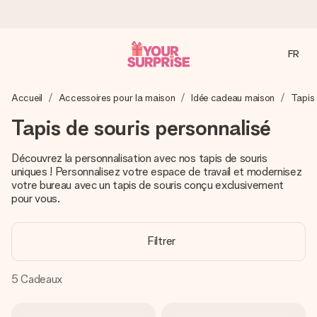
FR
Commandé ce jour, expédié sous 24h
Accueil
Accessoires pour la maison
Idée cadeau maison
Tapis 
Nous préparons votre cadeau avec attention et l’envoyons
en un éclair – pour que vous puissiez l’offrir au bon moment,
Tapis de souris personnalisé
quand cela compte le plus.
Découvrez la personnalisation avec nos tapis de souris
uniques ! Personnalisez votre espace de travail et modernisez
votre bureau avec un tapis de souris conçu exclusivement
4,8 (sur la base de +15 000 avis)
pour vous.
Nos cadeaux sont appréciés. Les clients nous attribuent
une note de 4,8 sur Google Reviews (total de tous les
pays où nous sommes présents).
Filtrer
5
Cadeaux
Carte de vœux gratuite