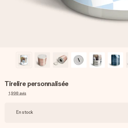
Tirelire personnalisée
1,998
avis
En stock