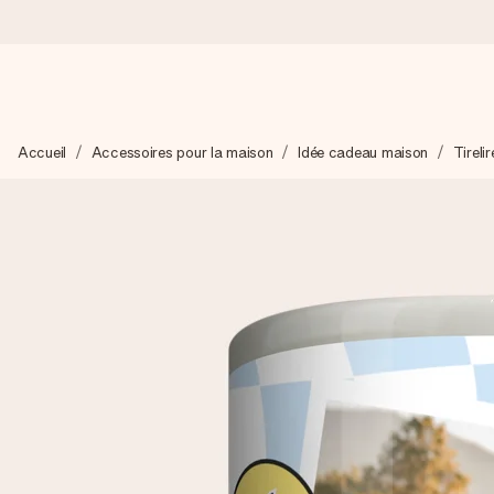
Commandé ce jour, expédié sous 24h
Accueil
Accessoires pour la maison
Idée cadeau maison
Tirelir
Nous préparons votre cadeau avec attention et l’envoyons en un
4,8 (sur la base de +15 000 avis)
Nos cadeaux sont appréciés. Les clients nous attribuent une
Carte de vœux gratuite
Créez quelque chose d’unique en quelques étapes – avec son p