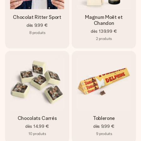
Chocolat Ritter Sport
Magnum Moët et
Chandon
dès
9,99 €
dès
139,99 €
8
produits
2
produits
Chocolats Carrés
Toblerone
dès
14,99 €
dès
9,99 €
10
produits
9
produits