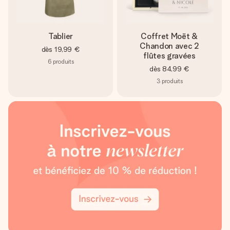
Tablier
Coffret Moët &
Chandon avec 2
dès
19,99 €
flûtes gravées
6
produits
dès
84,99 €
3
produits