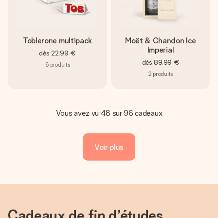
Toblerone multipack
Moët & Chandon Ice
Imperial
dès
22,99 €
dès
89,99 €
6
produits
2
produits
Vous avez vu 48 sur 96 cadeaux
Voir plus
Cadeaux de fin d’études