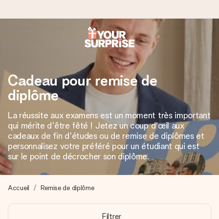
Commandé ce jour, expédié sous 24h
Nous préparons votre cadeau avec attention et l’envoyons
Cadeau pour remise de
en un éclair – pour que vous puissiez l’offrir au bon moment,
quand cela compte le plus.
diplôme
La réussite aux examens est un moment très important
qui mérite d'être fêté ! Jetez un coup d'œil aux
4,8 (sur la base de +15 000 avis)
cadeaux de fin d'études ou de remise de diplômes et
Nos cadeaux sont appréciés. Les clients nous attribuent
personnalisez votre préféré pour un étudiant qui est
une note de 4,8 sur Google Reviews (total de tous les
sur le point de décrocher son diplôme.
pays où nous sommes présents).
Accueil
Remise de diplôme
Carte de vœux gratuite
Filtrer