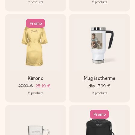
2
produits
5
produits
Promo
Kimono
Mug isotherme
27,99 €
25,19 €
dès
17,99 €
5
produits
3
produits
Promo