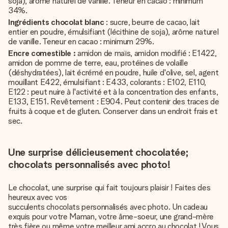
soja), arôme naturel de vanille. Teneur en cacao : minimum
34%.
Ingrédients chocolat blanc
: sucre, beurre de cacao, lait
entier en poudre, émulsifiant (lécithine de soja), arôme naturel
de vanille. Teneur en cacao : minimum 29%.
Encre comestible :
amidon de maïs, amidon modifié : E1422,
amidon de pomme de terre, eau, protéines de volaille
(déshydratées), lait écrémé en poudre, huile d'olive, sel, agent
mouillant E422, émulsifiant : E433, colorants : E102, E110,
E122 : peut nuire à l'activité et à la concentration des enfants,
E133, E151. Revêtement : E904. Peut contenir des traces de
fruits à coque et de gluten. Conserver dans un endroit frais et
sec.
Une surprise délicieusement chocolatée;
chocolats personnalisés avec photo!
Le chocolat, une surprise qui fait toujours plaisir ! Faites des
heureux avec vos
succulents chocolats personnalisés avec photo
. Un cadeau
exquis pour votre Maman, votre âme-soeur, une grand-mère
très fière ou même votre meilleur ami accro au chocolat ! Vous