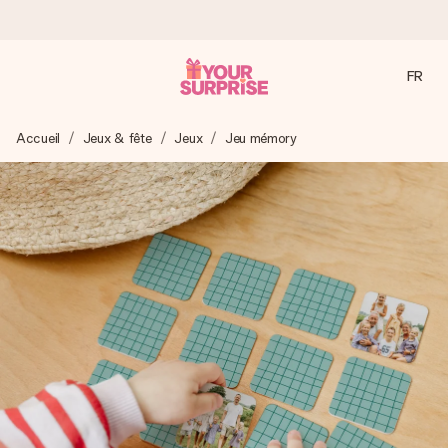
FR
Commandé ce jour, expédié sous 24h
Accueil
Jeux & fête
Jeux
Jeu mémory
Nous préparons votre cadeau avec attention et l’envoyons
en un éclair – pour que vous puissiez l’offrir au bon moment,
quand cela compte le plus.
4,8 (sur la base de +15 000 avis)
Nos cadeaux sont appréciés. Les clients nous attribuent
une note de 4,8 sur Google Reviews (total de tous les
pays où nous sommes présents).
Carte de vœux gratuite