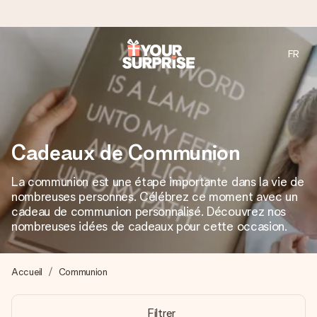
FR
Commandé ce jour, expédié sous 24h
Nous préparons votre cadeau avec attention et l’envoyons
en un éclair – pour que vous puissiez l’offrir au bon moment,
quand cela compte le plus.
Cadeaux de Communion
La communion est une étape importante dans la vie de
4,8 (sur la base de +15 000 avis)
nombreuses personnes. Célébrez ce moment avec un
Nos cadeaux sont appréciés. Les clients nous attribuent
cadeau de communion personnalisé. Découvrez nos
une note de 4,8 sur Google Reviews (total de tous les
nombreuses idées de cadeaux pour cette occasion.
pays où nous sommes présents).
Accueil
Communion
Carte de vœux gratuite
Filtrer