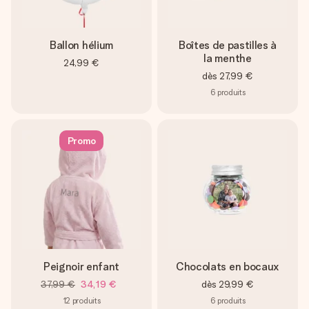
Ballon hélium
Boîtes de pastilles à
la menthe
24,99 €
dès
27,99 €
6
produits
Promo
Peignoir enfant
Chocolats en bocaux
37,99 €
34,19 €
dès
29,99 €
12
produits
6
produits