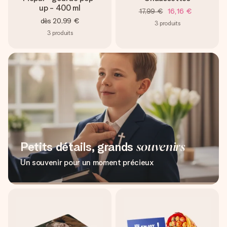
up - 400 ml
17,99 €
16,16 €
dès
20,99 €
3
produits
3
produits
Petits détails, grands
souvenirs
Un souvenir pour un moment précieux