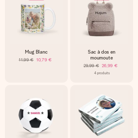
Mug Blanc
Sac à dos en
moumoute
11,99 €
10,79 €
29,99 €
26,99 €
4
produits