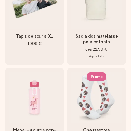
Tapis de souris XL
Sac à dos matelassé
pour enfants
19,99 €
dès
22,99 €
4
produits
Promo
Mepal - gourde pop-
Chaussettes