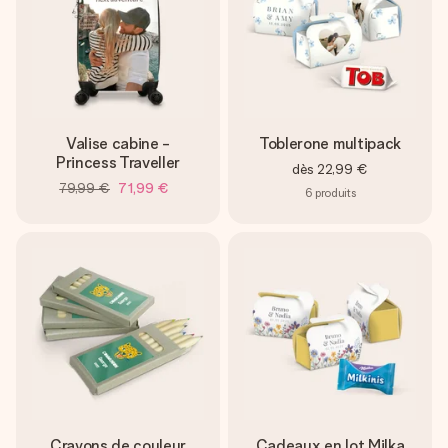
Valise cabine -
Toblerone multipack
Princess Traveller
dès
22,99 €
79,99 €
71,99 €
6
produits
Crayons de couleur
Cadeaux en lot Milka