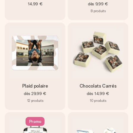
14,99 €
dès
9,99 €
8
produits
Plaid polaire
Chocolats Carrés
dès
29,99 €
dès
14,99 €
12
produits
10
produits
Promo