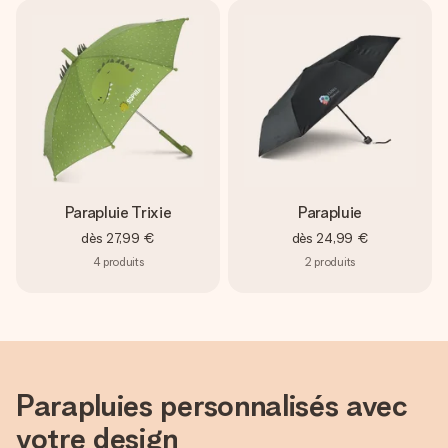
Créez quelque chose d’unique en quelques étapes – avec
son prénom, votre photo ou un message qui touche le cœur.
Sans complications, juste tout l’amour pour le moment idéal.
Parapluie Trixie
Parapluie
dès
27,99 €
dès
24,99 €
4
produits
2
produits
Parapluies personnalisés avec
votre design