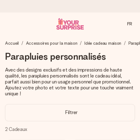
FR
Commandé ce jour, expédié sous 24h
Accueil
Accessoires pour la maison
Idée cadeau maison
Parapl
Nous préparons votre cadeau avec attention et l’envoyons
en un éclair – pour que vous puissiez l’offrir au bon moment,
Parapluies personnalisés
quand cela compte le plus.
Avec des designs exclusifs et des impressions de haute
qualité, les parapluies personnalisés sont le cadeau idéal,
parfait aussi bien pour un usage personnel que promotionnel.
4,8 (sur la base de +15 000 avis)
Ajoutez votre photo et votre texte pour une touche vraiment
Nos cadeaux sont appréciés. Les clients nous attribuent
unique !
une note de 4,8 sur Google Reviews (total de tous les
pays où nous sommes présents).
Filtrer
2
Cadeaux
Carte de vœux gratuite