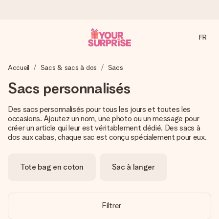
FR
Commandé ce jour, expédié sous 24h
Accueil
Sacs & sacs à dos
Sacs
Nous préparons votre cadeau avec attention et l’envoyons
en un éclair – pour que vous puissiez l’offrir au bon moment,
Sacs personnalisés
quand cela compte le plus.
Des sacs personnalisés pour tous les jours et toutes les
occasions. Ajoutez un nom, une photo ou un message pour
créer un article qui leur est véritablement dédié. Des sacs à
4,8 (sur la base de +15 000 avis)
dos aux cabas, chaque sac est conçu spécialement pour eux.
Nos cadeaux sont appréciés. Les clients nous attribuent
une note de 4,8 sur Google Reviews (total de tous les
pays où nous sommes présents).
Tote bag en coton
Sac à langer
Carte de vœux gratuite
Filtrer