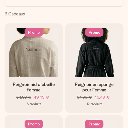
Créez quelque chose d’unique en quelques étapes – avec
son prénom, votre photo ou un message qui touche le cœur.
Sans complications, juste tout l’amour pour le moment idéal.
9
Cadeaux
Promo
Promo
Peignoir nid d'abeille
Peignoir en éponge
femme
pour Femme
54,99 €
49,49 €
54,99 €
49,49 €
6
produits
12
produits
Promo
Promo