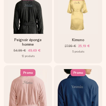
Peignoir éponge
Kimono
homme
27,99 €
25,19 €
54,99 €
49,49 €
5
produits
12
produits
Promo
Promo