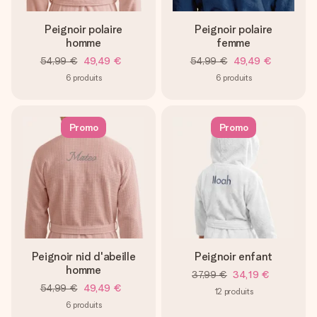
Peignoir polaire
Peignoir polaire
homme
femme
54,99 €
49,49 €
54,99 €
49,49 €
6
produits
6
produits
Promo
Promo
Peignoir nid d'abeille
Peignoir enfant
homme
37,99 €
34,19 €
54,99 €
49,49 €
12
produits
6
produits