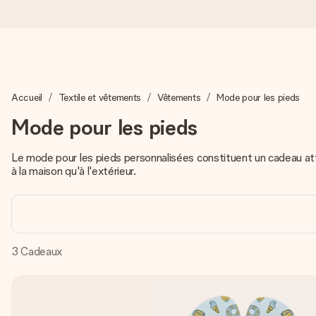
Commandé ce jour, expédié sous 24h
Accueil
Textile et vêtements
Vêtements
Mode pour les pieds
Nous préparons votre cadeau avec attention et l’envoyons en un
Mode pour les pieds
Le mode pour les pieds personnalisées constituent un cadeau at
4,8 (sur la base de +15 000 avis)
à la maison qu'à l'extérieur.
Nos cadeaux sont appréciés. Les clients nous attribuent une
Carte de vœux gratuite
3
Cadeaux
Créez quelque chose d’unique en quelques étapes – avec son p