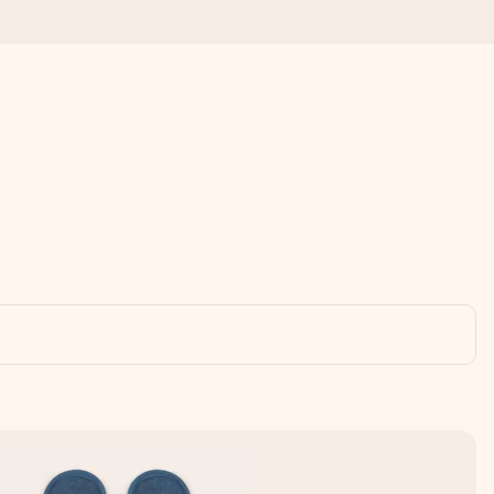
a compte le plus.
ommes présents).
ations, juste tout l’amour pour le moment idéal.