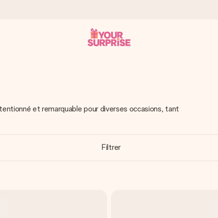
 éclair – pour que vous puissiez l’offrir au bon moment, quand cel
tentionné et remarquable pour diverses occasions, tant
 note de 4,8 sur Google Reviews (total de tous les pays où nous s
Filtrer
rénom, votre photo ou un message qui touche le cœur. Sans complic