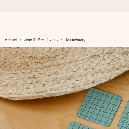
Commandé ce jour, expédié sous 24h
Accueil
Jeux & fête
Jeux
Jeu mémory
Nous préparons votre cadeau avec attention et l’envoyons en un
4,8 (sur la base de +15 000 avis)
Nos cadeaux sont appréciés. Les clients nous attribuent une
Carte de vœux gratuite
Créez quelque chose d’unique en quelques étapes – avec son p