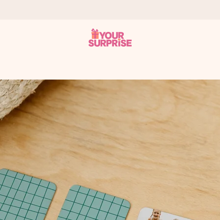
 éclair – pour que vous puissiez l’offrir au bon moment, quand cel
 note de 4,8 sur Google Reviews (total de tous les pays où nous s
rénom, votre photo ou un message qui touche le cœur. Sans complic