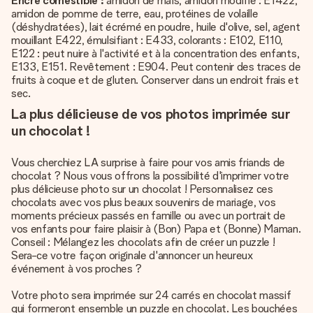
Encre comestible :
amidon de maïs, amidon modifié : E1422,
amidon de pomme de terre, eau, protéines de volaille
(déshydratées), lait écrémé en poudre, huile d'olive, sel, agent
mouillant E422, émulsifiant : E433, colorants : E102, E110,
E122 : peut nuire à l'activité et à la concentration des enfants,
E133, E151. Revêtement : E904. Peut contenir des traces de
fruits à coque et de gluten. Conserver dans un endroit frais et
sec.
La plus délicieuse de vos photos imprimée sur
un chocolat !
Vous cherchiez LA surprise à faire pour vos amis friands de
chocolat ? Nous vous offrons la possibilité d'imprimer votre
plus délicieuse photo sur un chocolat ! Personnalisez ces
chocolats avec vos plus beaux souvenirs de mariage, vos
moments précieux passés en famille ou avec un portrait de
vos enfants pour faire plaisir à (Bon) Papa et (Bonne) Maman.
Conseil : Mélangez les chocolats afin de créer un puzzle !
Sera-ce votre façon originale d'annoncer un heureux
événement à vos proches ?
Votre photo sera imprimée sur 24 carrés en chocolat massif
qui formeront ensemble un puzzle en chocolat. Les bouchées