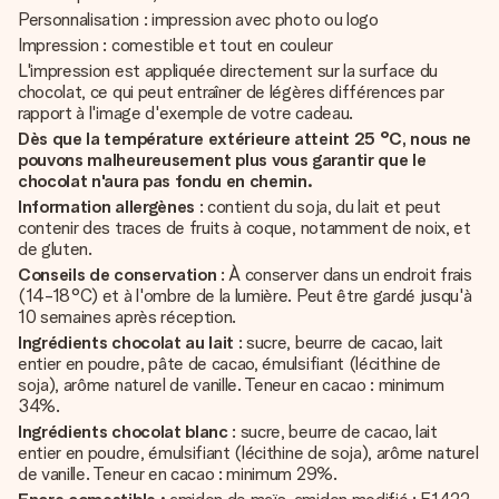
Personnalisation : impression avec photo ou logo
Impression : comestible et tout en couleur
L'impression est appliquée directement sur la surface du
chocolat, ce qui peut entraîner de légères différences par
rapport à l'image d'exemple de votre cadeau.
Dès que la température extérieure atteint 25 °C, nous ne
pouvons malheureusement plus vous garantir que le
chocolat n'aura pas fondu en chemin.
Information allergènes
: contient du soja, du lait et peut
contenir des traces de fruits à coque, notamment de noix, et
de gluten.
Conseils de conservation
: À conserver dans un endroit frais
(14-18°C) et à l'ombre de la lumière. Peut être gardé jusqu'à
10 semaines après réception.
Ingrédients chocolat au lait
: sucre, beurre de cacao, lait
entier en poudre, pâte de cacao, émulsifiant (lécithine de
soja), arôme naturel de vanille. Teneur en cacao : minimum
34%.
Ingrédients chocolat blanc
: sucre, beurre de cacao, lait
entier en poudre, émulsifiant (lécithine de soja), arôme naturel
de vanille. Teneur en cacao : minimum 29%.