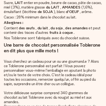
Sucre,
LAIT
entier en poudre, beurre de cacao, pâte de cacao,
miel (3%), matière grasse
du LAIT
,
AMANDES
(1,6%),
émulsifiant (lécithine
de SOJA
), blanc
d'OEUF
, arôme.
Cacao : 28% minimum dans le chocolat au lait.
Allergènes :
Contient
des œufs
,
du lait
,
du soja
,
des amandes
et peut
contenir des traces d'autres
fruits à coque
.
Nos Toblerone sont fabriqués avec du chocolat suisse.
Une barre de chocolat personnalisée Toblerone
en dit plus que mille mots !
Vous cherchez un cadeau pour un ou une gourmand.e ? Alors
ce Toblerone personnalisé est parfait ! Vous pouvez
personnaliser vous-même l'emballage en ajoutant la photo
et/ou le texte de votre choix. C'est le cadeau idéal pour
toutes les occasions, remercier quelqu'un, offrir au pied du
sapin, surprendre un être cher ou un collègue.
Votre délicieuse surprise comprend 340 grammes de
chocolat au lait Toblerone avec du nougat au miel et aux
amandes.