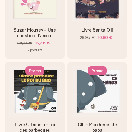
Créez quelque chose d’unique en quelques étapes – avec
son prénom, votre photo ou un message qui touche le cœur.
Sans complications, juste tout l’amour pour le moment idéal.
Sugar Mousey - Une
Livre Santa Olli
question d'amour
29,95 €
26,96 €
24,95 €
22,46 €
2
produits
Promo
Promo
Livre Ollimania - roi
Olli - Mon héros de
des barbecues
papa