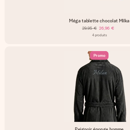
Méga tablette chocolat Milka
29,95 €
26,96 €
4
produits
Promo
Peignoir éponge homme