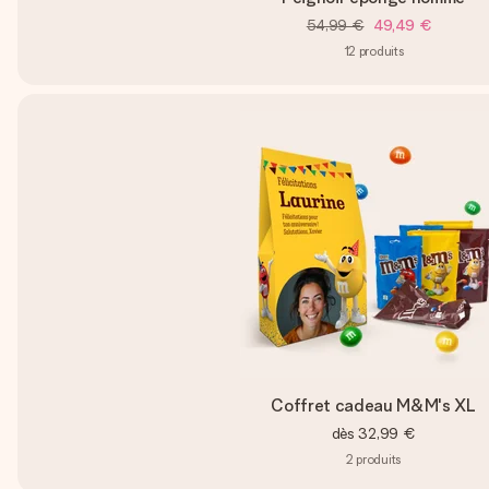
54,99 €
49,49 €
12
produits
Coffret cadeau M&M's XL
dès
32,99 €
2
produits