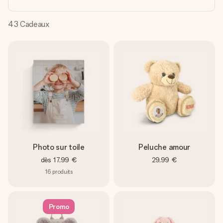
Créez quelque chose d’unique en quelques étapes – avec
son prénom, votre photo ou un message qui touche le cœur.
Sans complications, juste tout l’amour pour le moment idéal.
43
Cadeaux
Photo sur toile
Peluche amour
dès
17,99 €
29,99 €
16
produits
Promo