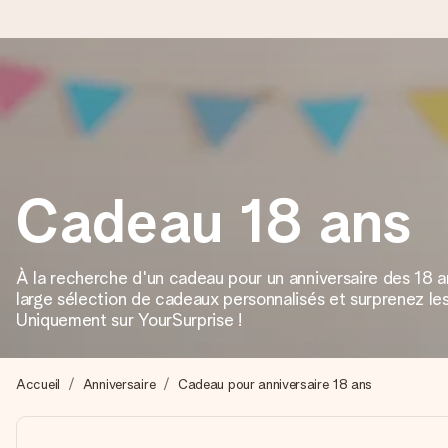
Commandé ce jour, expédié sous 24h
Nous préparons votre cadeau avec attention et l’envoyons en un
Cadeau 18 ans
4,8 (sur la base de +15 000 avis)
Nos cadeaux sont appréciés. Les clients nous attribuent une
À la recherche d'un cadeau pour un anniversaire des 18 
large sélection de cadeaux personnalisés et surprenez le
Uniquement sur YourSurprise !
Carte de vœux gratuite
Créez quelque chose d’unique en quelques étapes – avec son p
Accueil
Anniversaire
Cadeau pour anniversaire 18 ans