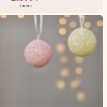
54,99 €
49,49 €
6
produits