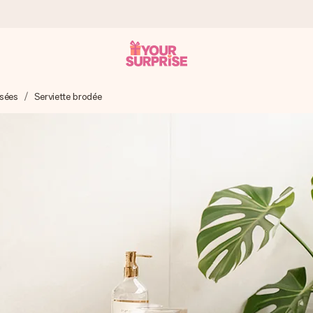
isées
Serviette brodée
 éclair – pour que vous puissiez l’offrir au bon moment, quand cel
 note de 4,8 sur Google Reviews (total de tous les pays où nous s
rénom, votre photo ou un message qui touche le cœur. Sans complic