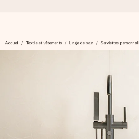
Commandé ce jour, expédié sous 24h
Accueil
Textile et vêtements
Linge de bain
Serviettes personnal
Nous préparons votre cadeau avec attention et l’envoyons en un
4,8 (sur la base de +15 000 avis)
Nos cadeaux sont appréciés. Les clients nous attribuent une
Carte de vœux gratuite
Créez quelque chose d’unique en quelques étapes – avec son p