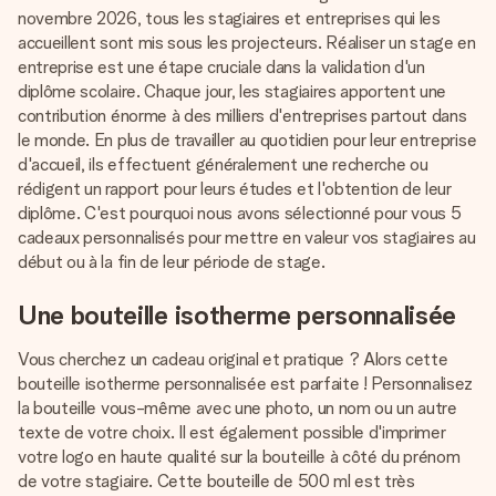
Créez quelque chose d’unique en quelques étapes – avec
novembre 2026, tous les stagiaires et entreprises qui les
son prénom, votre photo ou un message qui touche le cœur.
accueillent sont mis sous les projecteurs. Réaliser un stage en
Sans complications, juste tout l’amour pour le moment idéal.
entreprise est une étape cruciale dans la validation d'un
diplôme scolaire. Chaque jour, les stagiaires apportent une
contribution énorme à des milliers d'entreprises partout dans
le monde. En plus de travailler au quotidien pour leur entreprise
d'accueil, ils effectuent généralement une recherche ou
rédigent un rapport pour leurs études et l'obtention de leur
diplôme. C'est pourquoi nous avons sélectionné pour vous 5
cadeaux personnalisés pour mettre en valeur vos stagiaires au
début ou à la fin de leur période de stage.
Une bouteille isotherme personnalisée
Vous cherchez un cadeau original et pratique ? Alors cette
bouteille isotherme personnalisée est parfaite ! Personnalisez
la bouteille vous-même avec une photo, un nom ou un autre
texte de votre choix. Il est également possible d'imprimer
votre logo en haute qualité sur la bouteille à côté du prénom
de votre stagiaire. Cette bouteille de 500 ml est très