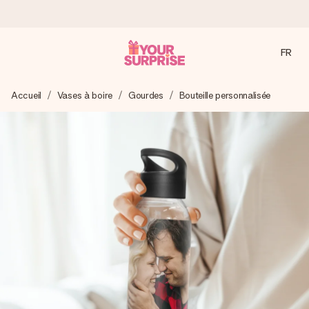
FR
Commandé ce jour, expédié sous 24h
Accueil
Vases à boire
Gourdes
Bouteille personnalisée
Nous préparons votre cadeau avec attention et l’envoyons
en un éclair – pour que vous puissiez l’offrir au bon moment,
quand cela compte le plus.
4,8 (sur la base de +15 000 avis)
Nos cadeaux sont appréciés. Les clients nous attribuent
une note de 4,8 sur Google Reviews (total de tous les
pays où nous sommes présents).
Carte de vœux gratuite