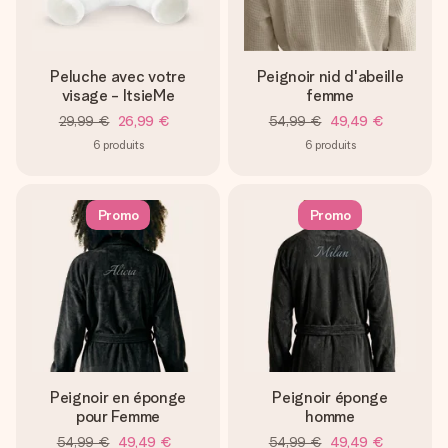
Peluche avec votre
Peignoir nid d'abeille
visage - ItsieMe
femme
29,99 €
26,99 €
54,99 €
49,49 €
6
produits
6
produits
Promo
Promo
Peignoir en éponge
Peignoir éponge
pour Femme
homme
54,99 €
49,49 €
54,99 €
49,49 €