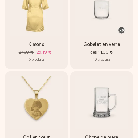
Kimono
Gobelet en verre
27,99 €
25,19 €
dès
11,99 €
5
produits
16
produits
Collier cœur
Chope de bière