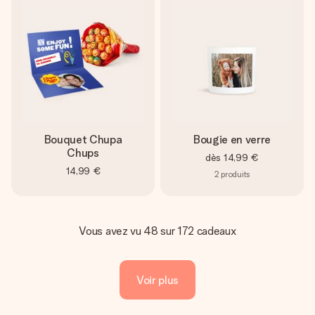
Bouquet Chupa
Bougie en verre
Chups
dès
14,99 €
14,99 €
2
produits
Vous avez vu 48 sur 172 cadeaux
Voir plus