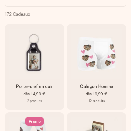
Créez quelque chose d’unique en quelques étapes – avec
son prénom, votre photo ou un message qui touche le cœur.
Sans complications, juste tout l’amour pour le moment idéal.
172
Cadeaux
Porte-clef en cuir
Caleçon Homme
dès
14,99 €
dès
19,99 €
2
produits
12
produits
Promo