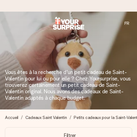
FR
Commandé ce jour, expédié sous 24h
Nous préparons votre cadeau avec attention et l’envoyons
en un éclair – pour que vous puissiez l’offrir au bon moment,
quand cela compte le plus.
Vous êtes à la recherche d'un petit cadeau de Saint-
Valentin pour lui ou pour elle ? Chez Yoursurprise, vous
4,8 (sur la base de +15 000 avis)
trouverez certainement un petit cadeau de Saint-
Nos cadeaux sont appréciés. Les clients nous attribuent
Valentin original. Nous avons des cadeaux de Saint-
une note de 4,8 sur Google Reviews (total de tous les
Valentin adaptés à chaque budget.
pays où nous sommes présents).
Accueil
Cadeaux Saint Valentin
Petits cadeaux pour la Saint-Valent
Carte de vœux gratuite
Filtrer