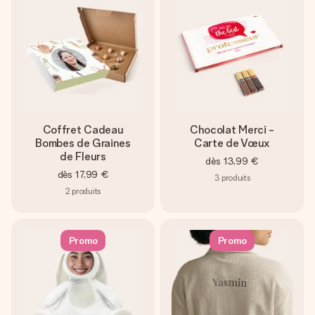
Coffret Cadeau
Chocolat Merci -
Bombes de Graines
Carte de Vœux
de Fleurs
dès
13,99 €
dès
17,99 €
3
produits
2
produits
Promo
Promo