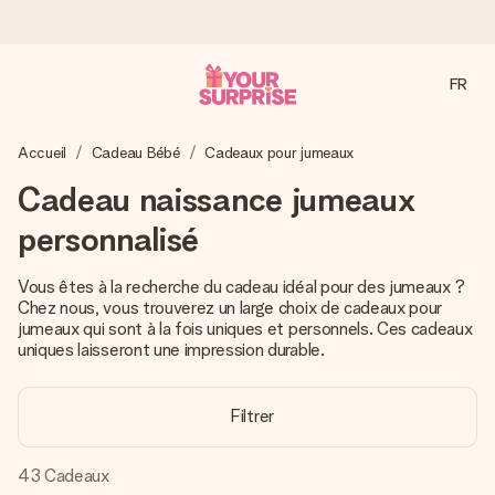
FR
Commandé ce jour, expédié sous 24h
Accueil
Cadeau Bébé
Cadeaux pour jumeaux
Nous préparons votre cadeau avec attention et l’envoyons
en un éclair – pour que vous puissiez l’offrir au bon moment,
Cadeau naissance jumeaux
quand cela compte le plus.
personnalisé
Vous êtes à la recherche du cadeau idéal pour des jumeaux ?
4,8 (sur la base de +15 000 avis)
Chez nous, vous trouverez un large choix de cadeaux pour
Nos cadeaux sont appréciés. Les clients nous attribuent
jumeaux qui sont à la fois uniques et personnels. Ces cadeaux
une note de 4,8 sur Google Reviews (total de tous les
uniques laisseront une impression durable.
pays où nous sommes présents).
Filtrer
Carte de vœux gratuite
43
Cadeaux