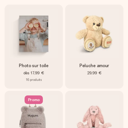
Créez quelque chose d’unique en quelques étapes – avec
son prénom, votre photo ou un message qui touche le cœur.
Sans complications, juste tout l’amour pour le moment idéal.
Photo sur toile
Peluche amour
dès
17,99 €
29,99 €
16
produits
Promo