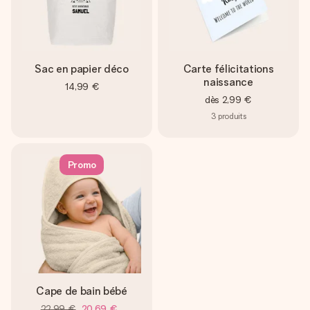
Sac en papier déco
Carte félicitations
naissance
14,99 €
dès
2,99 €
3
produits
Promo
Cape de bain bébé
22,99 €
20,69 €