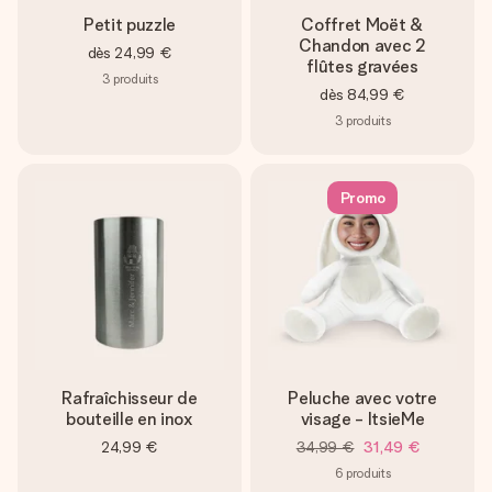
Petit puzzle
Coffret Moët &
Chandon avec 2
dès
24,99 €
flûtes gravées
3
produits
dès
84,99 €
3
produits
Promo
Rafraîchisseur de
Peluche avec votre
bouteille en inox
visage - ItsieMe
24,99 €
34,99 €
31,49 €
6
produits