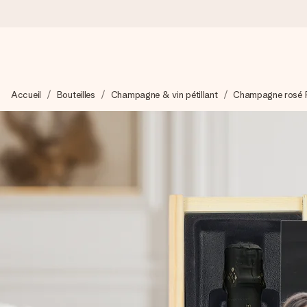
Commandé ce jour, expédié sous 24h
Accueil
Bouteilles
Champagne & vin pétillant
Champagne rosé R
Nous préparons votre cadeau avec attention et l’envoyons en un
4,8 (sur la base de +15 000 avis)
Nos cadeaux sont appréciés. Les clients nous attribuent une
Carte de vœux gratuite
Créez quelque chose d’unique en quelques étapes – avec son p