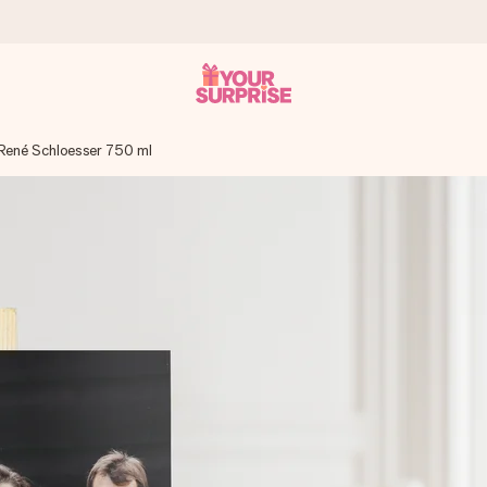
ené Schloesser 750 ml
 éclair – pour que vous puissiez l’offrir au bon moment, quand cel
 note de 4,8 sur Google Reviews (total de tous les pays où nous s
rénom, votre photo ou un message qui touche le cœur. Sans complic