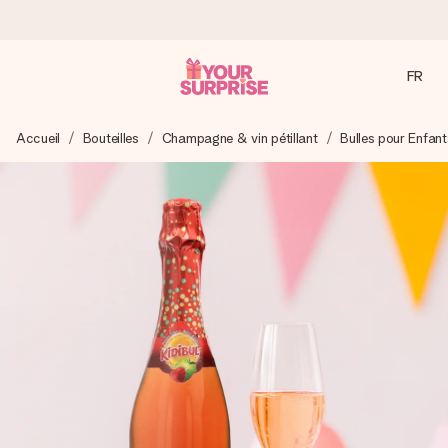
FR
Commandé ce jour, expédié sous 24h
Accueil
Bouteilles
Champagne & vin pétillant
Bulles pour Enfant
Nous préparons votre cadeau avec attention et l’envoyons
en un éclair – pour que vous puissiez l’offrir au bon moment,
quand cela compte le plus.
4,8 (sur la base de +15 000 avis)
Nos cadeaux sont appréciés. Les clients nous attribuent
une note de 4,8 sur Google Reviews (total de tous les
pays où nous sommes présents).
Carte de vœux gratuite