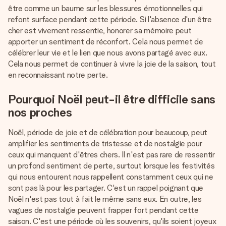
Créez quelque chose d’unique en quelques étapes – avec
être comme un baume sur les blessures émotionnelles qui
son prénom, votre photo ou un message qui touche le cœur.
refont surface pendant cette période. Si l'absence d'un être
Sans complications, juste tout l’amour pour le moment idéal.
cher est vivement ressentie, honorer sa mémoire peut
apporter un sentiment de réconfort. Cela nous permet de
célébrer leur vie et le lien que nous avons partagé avec eux.
Cela nous permet de continuer à vivre la joie de la saison, tout
en reconnaissant notre perte.
Pourquoi Noël peut-il être difficile sans
nos proches
Noël, période de joie et de célébration pour beaucoup, peut
amplifier les sentiments de tristesse et de nostalgie pour
ceux qui manquent d'êtres chers. Il n'est pas rare de ressentir
un profond sentiment de perte, surtout lorsque les festivités
qui nous entourent nous rappellent constamment ceux qui ne
sont pas là pour les partager. C'est un rappel poignant que
Noël n'est pas tout à fait le même sans eux. En outre, les
vagues de nostalgie peuvent frapper fort pendant cette
saison. C'est une période où les souvenirs, qu'ils soient joyeux