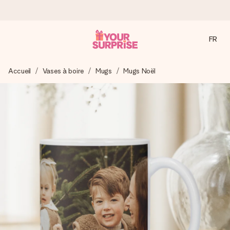
FR
Commandé ce jour, expédié sous 24h
Accueil
Vases à boire
Mugs
Mugs Noël
Nous préparons votre cadeau avec attention et l’envoyons
en un éclair – pour que vous puissiez l’offrir au bon moment,
quand cela compte le plus.
4,8 (sur la base de +15 000 avis)
Nos cadeaux sont appréciés. Les clients nous attribuent
une note de 4,8 sur Google Reviews (total de tous les
pays où nous sommes présents).
Carte de vœux gratuite