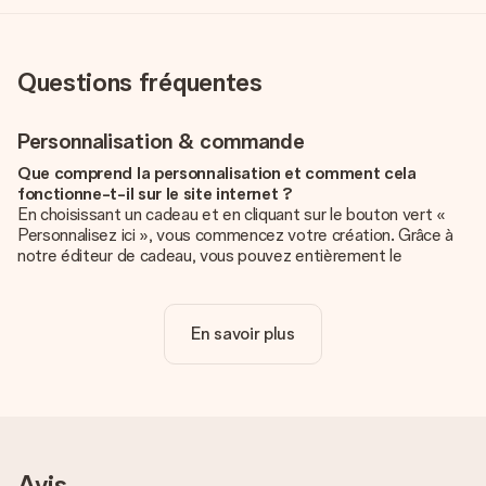
Questions fréquentes
Personnalisation & commande
Que comprend la personnalisation et comment cela
fonctionne-t-il sur le site internet ?
En choisissant un cadeau et en cliquant sur le bouton vert «
Personnalisez ici », vous commencez votre création. Grâce à
notre éditeur de cadeau, vous pouvez entièrement le
personnaliser à souhait en y ajoutant vos photos et/ou texte.
Vous pouvez même, si vous le désirez, choisir un design
unique pour ajouter une touche finale à votre cadeau.
En savoir plus
La personnalisation est-elle comprise dans le prix ?
Le prix affiché sur le site internet comprend la
personnalisation de votre cadeau. Bien plus simple ainsi !
Comment savoir si ma photo est de qualité suffisante ?
Nous voulons nous assurer que tu es entièrement satisfait de
Avis
ton cadeau. C'est pourquoi il est important d'utiliser des