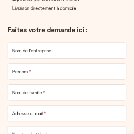
l’envoyons par e-mail avec la confirmation de commande. Vous
pouvez de même retrouver votre facture dans votre espace
Livraison directement à domicile
personnel MySurprise. Vous pouvez ainsi être tranquille et
envoyer directement le cadeau à l’heureux destinataire, pour
un véritable effet surprise !
Faites votre demande ici :
Nom de l'entreprise
Prénom
Nom de famille
Adresse e-mail