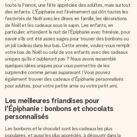
Créez quelque chose d’unique en quelques étapes – avec
toute la France, une fête appréciée des adultes, mais surtout
son prénom, votre photo ou un message qui touche le cœur.
des enfants. L'Épiphanie est l'événement qui clôt toutes les
Sans complications, juste tout l’amour pour le moment idéal.
festivités de Noël avec les dîners en famille, les décorations
de Noël et les cadeaux sous le sapin. Les enfants, en
particulier, attendent la nuit de l'Épiphanie avec frénésie, pour
savoir s'ils ont été assez sages pour trouver des bonbons ou
un joli cadeau dans leur bas. Cette année, voulez-vous remplir
votre bas de Noël ou celui de vos enfants avec des cadeaux
uniques qu'ils n'oublieront pas ? Nous avons rassemblé
quelques idées uniques pour vous permettre de les
surprendre comme jamais auparavant ! Vous pouvez
également trouver des cadeaux d'Épiphanie personnalisés
pour adultes, pour votre petite amie ou votre petit ami.
Les meilleures friandises pour
l'Épiphanie : bonbons et chocolats
personnalisés
Les bonbons et le chocolat sont les cadeaux les plus
populaires, et aussi les plus appréciés, à découvrir dans la