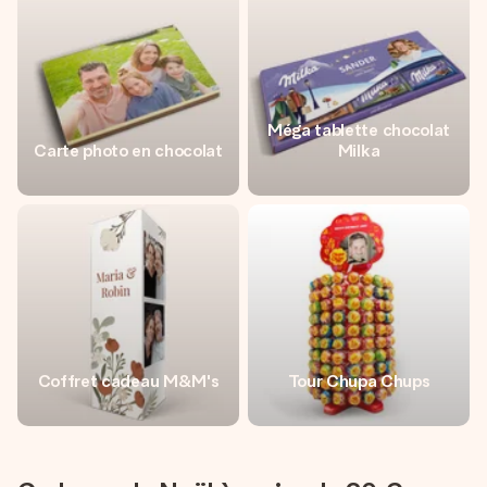
Méga tablette chocolat
Carte photo en chocolat
Milka
Coffret cadeau M&M's
Tour Chupa Chups