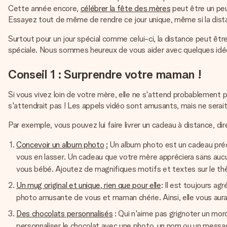
Cette année encore,
célébrer la fête des mères
peut être un peu
Essayez tout de même de rendre ce jour unique, même si la dista
Surtout pour un jour spécial comme celui-ci, la distance peut êt
spéciale. Nous sommes heureux de vous aider avec quelques idée
Conseil 1 : Surprendre votre maman !
Si vous vivez loin de votre mère, elle ne s'attend probablement pa
s'attendrait pas ! Les appels vidéo sont amusants, mais ne serai
Par exemple, vous pouvez lui faire livrer un cadeau à distance, dir
Concevoir un album photo
:
Un album photo est un cadeau préc
vous en lasser. Un cadeau que votre mère appréciera sans aucun
vous bébé. Ajoutez de magnifiques motifs et textes sur le th
Un mug original et unique, rien que pour elle
: Il est toujours ag
photo amusante de vous et maman chérie. Ainsi, elle vous aura 
Des chocolats personnalisés
: Qui n'aime pas grignoter un morc
personnaliser le chocolat avec une photo, un nom ou un messag