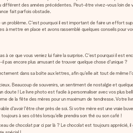
 différent des années précédentes. Peut-être vivez-vous loin de v
nce fait parfois obstacle.
re un problème. C'est pourquoi il est important de faire un effort 
s à mettre en place et avons rassemblé quelques conseils pour vou
s à ce que vous veniez lui faire la surprise. C'est pourquoi il est en
t-il pas encore plus amusant de trouver quelque chose d'unique ?
ectement dans sa boîte aux lettres, afin qu'elle ait tout de même l'o
ieux. Beaucoup de souvenirs, un sentiment de nostalgie et quelqu
 doute ! Le livre photo est facile à personnaliser avec vos plus b
ème de la fête des mères pour un maximum de tendresse. Votre livr
réable d'avoir l'être cher près de soi. Si votre mère est une vraie b
toujours à ses côtés lorsqu'elle prendra son thé ou son café !
eau de chocolat par ci par là ? Le chocolat est toujours apprécié, il
e spécial !