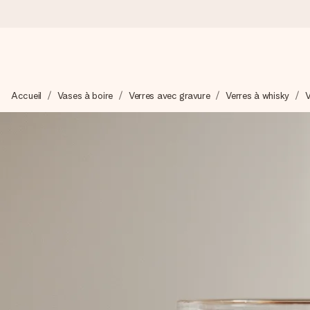
Commandé ce jour, expédié sous 24h
Accueil
Vases à boire
Verres avec gravure
Verres à whisky
V
Nous préparons votre cadeau avec attention et l’envoyons en un
4,8 (sur la base de +15 000 avis)
Nos cadeaux sont appréciés. Les clients nous attribuent une
Carte de vœux gratuite
Créez quelque chose d’unique en quelques étapes – avec son p