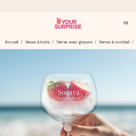
FR
Commandé ce jour, expédié sous 24h
Accueil
Vases à boire
Verres avec gravure
Verres à cocktail
Nous préparons votre cadeau avec attention et l’envoyons
en un éclair – pour que vous puissiez l’offrir au bon moment,
quand cela compte le plus.
4,8 (sur la base de +15 000 avis)
Nos cadeaux sont appréciés. Les clients nous attribuent
une note de 4,8 sur Google Reviews (total de tous les
pays où nous sommes présents).
Carte de vœux gratuite