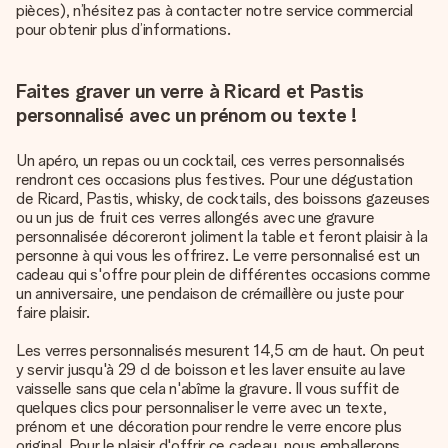
pièces), n’hésitez pas à contacter notre service commercial
pour obtenir plus d’informations.
Faites graver un verre à Ricard et Pastis
personnalisé avec un prénom ou texte !
Un apéro, un repas ou un cocktail, ces verres personnalisés
rendront ces occasions plus festives. Pour une dégustation
de Ricard, Pastis, whisky, de cocktails, des boissons gazeuses
ou un jus de fruit ces verres allongés avec une gravure
personnalisée décoreront joliment la table et feront plaisir à la
personne à qui vous les offrirez. Le verre personnalisé est un
cadeau qui s'offre pour plein de différentes occasions comme
un anniversaire, une pendaison de crémaillère ou juste pour
faire plaisir.
Les verres personnalisés mesurent 14,5 cm de haut. On peut
y servir jusqu'à 29 cl de boisson et les laver ensuite au lave
vaisselle sans que cela n'abîme la gravure. Il vous suffit de
quelques clics pour personnaliser le verre avec un texte,
prénom et une décoration pour rendre le verre encore plus
original. Pour le plaisir d'offrir ce cadeau, nous emballerons