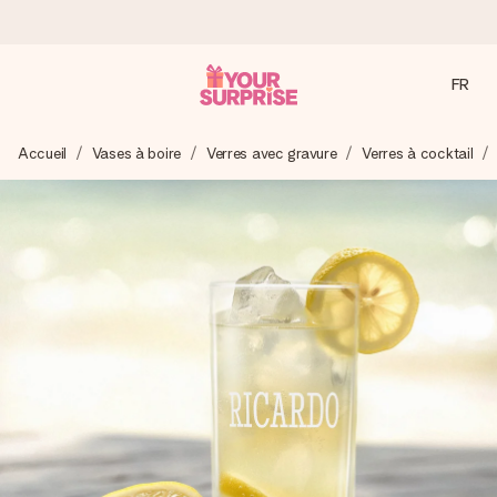
FR
Commandé ce jour, expédié sous 24h
Accueil
Vases à boire
Verres avec gravure
Verres à cocktail
Nous préparons votre cadeau avec attention et l’envoyons
en un éclair – pour que vous puissiez l’offrir au bon moment,
quand cela compte le plus.
4,8 (sur la base de +15 000 avis)
Nos cadeaux sont appréciés. Les clients nous attribuent
une note de 4,8 sur Google Reviews (total de tous les
pays où nous sommes présents).
Carte de vœux gratuite