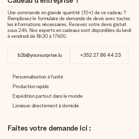
Cadeau d'entreprise ?
cadeaux dans des paquets joliment décorés pour un effet de
fête assuré. Vous pouvez alors offrir le cadeau ainsi ou
Une commande en grande quantité (10+) de ce cadeau ?
directement l’envoyer au destinataire.
Remplissez le formulaire de demande de devis avec toutes
les informations nécessaires. Recevez votre devis gratuit
Délai de livraison, options de livraison et frais
sous 24h. Nos experts en cadeaux sont disponibles du lundi
à vendredi de 8h30 à 17h00.
de port
Est-ce que je peux choisir la date de livraison ?
Il n’est, en ce moment, pas possible de choisir une date
b2b@yoursurprise.lu
+352 27 86 44 23
précise pour votre cadeau.
Quel est le délai de livraison ? Quand est-ce que mon
cadeau sera livré ?
Personnalisation à l'unité
Le délai de livraison est indiqué sur la page du produit choisi.
Production rapide
Quelles sont les options de livraison ?
Expédition partout dans le monde
Pour l’instant, il n’est pas (encore) possible de choisir une
Livraison directement à domicile
option de livraison. Le cadeau commandé vous est envoyé par
la poste ou par transporteur. Si vous voulez savoir de quelle
manière votre paquet vous sera livré, merci de bien vouloir
contacter notre service client.
Faites votre demande ici :
Paiement