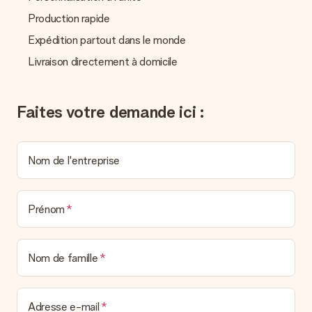
Vous pouvez dans ce cas contacter notre service client qui
Production rapide
vous aidera à trouver une solution satisfaisante.
Expédition partout dans le monde
La facture est-elle envoyée avec le cadeau ?
Livraison directement à domicile
Nous n’envoyons pas de facture avec le cadeau. Nous vous
l’envoyons par e-mail avec la confirmation de commande. Vous
pouvez de même retrouver votre facture dans votre espace
personnel MySurprise. Vous pouvez ainsi être tranquille et
Faites votre demande ici :
envoyer directement le cadeau à l’heureux destinataire, pour
un véritable effet surprise !
Nom de l'entreprise
Prénom
Nom de famille
Adresse e-mail