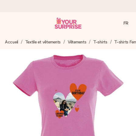
FR
Commandé ce jour, expédié sous 24h
Accueil
Textile et vêtements
Vêtements
T-shirts
T-shirts F
Nous préparons votre cadeau avec attention et l’envoyons
en un éclair – pour que vous puissiez l’offrir au bon moment,
quand cela compte le plus.
4,8 (sur la base de +15 000 avis)
Nos cadeaux sont appréciés. Les clients nous attribuent
une note de 4,8 sur Google Reviews (total de tous les
pays où nous sommes présents).
Carte de vœux gratuite