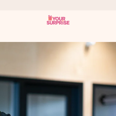
 éclair – pour que vous puissiez l’offrir au bon moment, quand cel
 note de 4,8 sur Google Reviews (total de tous les pays où nous s
rénom, votre photo ou un message qui touche le cœur. Sans complic