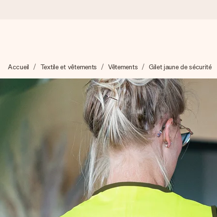
Commandé ce jour, expédié sous 24h
Accueil
Textile et vêtements
Vêtements
Gilet jaune de sécurité
Nous préparons votre cadeau avec attention et l’envoyons en un
4,8 (sur la base de +15 000 avis)
Nos cadeaux sont appréciés. Les clients nous attribuent une
Carte de vœux gratuite
Créez quelque chose d’unique en quelques étapes – avec son p