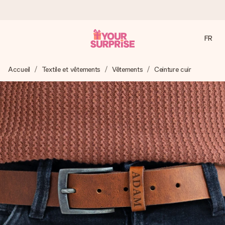
FR
Commandé ce jour, expédié sous 24h
Accueil
Textile et vêtements
Vêtements
Ceinture cuir
Nous préparons votre cadeau avec attention et l’envoyons
en un éclair – pour que vous puissiez l’offrir au bon moment,
quand cela compte le plus.
4,8 (sur la base de +15 000 avis)
Nos cadeaux sont appréciés. Les clients nous attribuent
une note de 4,8 sur Google Reviews (total de tous les
pays où nous sommes présents).
Carte de vœux gratuite