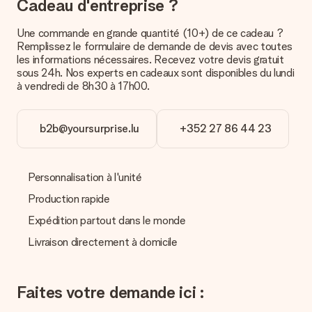
Cadeau d'entreprise ?
contacter notre service client.
Une commande en grande quantité (10+) de ce cadeau ?
Paiement
Remplissez le formulaire de demande de devis avec toutes
Comment puis-je régler ma commande ?
les informations nécessaires. Recevez votre devis gratuit
Nous proposons les formes de paiement suivantes : Paypal,
sous 24h. Nos experts en cadeaux sont disponibles du lundi
carte bancaire ou par virement bancaire. Comptez un délai de
à vendredi de 8h30 à 17h00.
3 jours supplémentaires pour la livraison de votre cadeau en
cas de paiement par virement bancaire.
b2b@yoursurprise.lu
+352 27 86 44 23
Réception du cadeau
Que puis-je faire si le cadeau ne me convient pas tout à
fait ?
Personnalisation à l'unité
Nous déplorons le fait que votre cadeau ne vous plaise pas.
Vous pouvez dans ce cas contacter notre service client qui
Production rapide
vous aidera à trouver une solution satisfaisante.
Expédition partout dans le monde
La facture est-elle envoyée avec le cadeau ?
Livraison directement à domicile
Nous n’envoyons pas de facture avec le cadeau. Nous vous
l’envoyons par e-mail avec la confirmation de commande. Vous
pouvez de même retrouver votre facture dans votre espace
Faites votre demande ici :
personnel MySurprise. Vous pouvez ainsi être tranquille et
envoyer directement le cadeau à l’heureux destinataire, pour