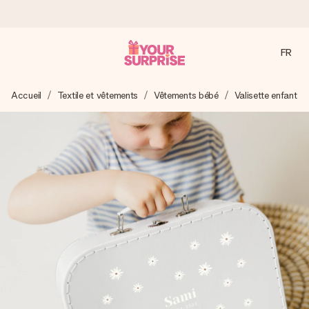
FR
Commandé ce jour, expédié sous 24h
Accueil
Textile et vêtements
Vêtements bébé
Valisette enfant
Nous préparons votre cadeau avec attention et l’envoyons
en un éclair – pour que vous puissiez l’offrir au bon moment,
quand cela compte le plus.
4,8 (sur la base de +15 000 avis)
Nos cadeaux sont appréciés. Les clients nous attribuent
une note de 4,8 sur Google Reviews (total de tous les
pays où nous sommes présents).
Carte de vœux gratuite