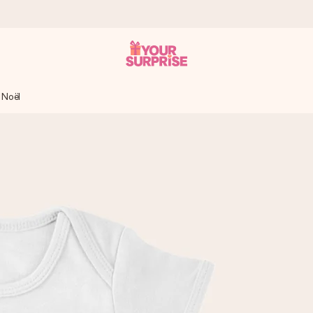
 Noël
 éclair – pour que vous puissiez l’offrir au bon moment, quand cel
 note de 4,8 sur Google Reviews (total de tous les pays où nous s
rénom, votre photo ou un message qui touche le cœur. Sans complic