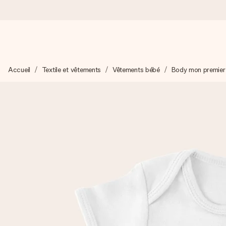
Commandé ce jour, expédié sous 24h
Accueil
Textile et vêtements
Vêtements bébé
Body mon premier
Nous préparons votre cadeau avec attention et l’envoyons en un
4,8 (sur la base de +15 000 avis)
Nos cadeaux sont appréciés. Les clients nous attribuent une
Carte de vœux gratuite
Créez quelque chose d’unique en quelques étapes – avec son p